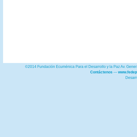
©2014 Fundación Ecuménica Para el Desarrollo y la Paz Av. Genera
Contáctenos
—
www.fedep
Desarr