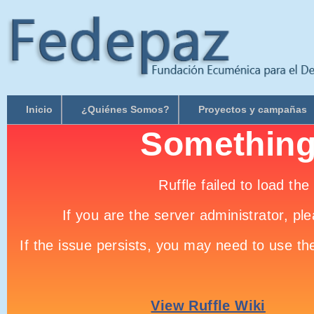
Inicio
¿Quiénes Somos?
Proyectos y campañas